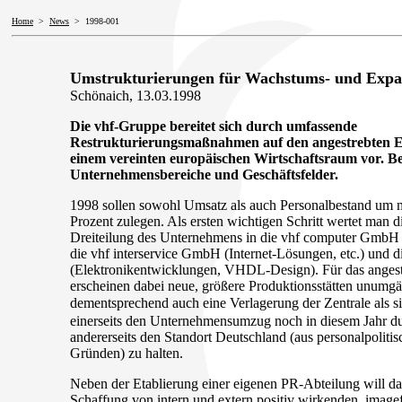
Home
>
News
> 1998-001
Umstrukturierungen für Wachstums- und Expa
Schönaich, 13.03.1998
Die vhf-Gruppe bereitet sich durch umfassende
Restrukturierungsmaßnahmen auf den angestrebten E
einem vereinten europäischen Wirtschaftsraum vor. Bet
Unternehmensbereiche und Geschäftsfelder.
1998 sollen sowohl Umsatz als auch Personalbestand um 
Prozent zulegen. Als ersten wichtigen Schritt wertet man d
Dreiteilung des Unternehmens in die vhf computer Gm
die vhf interservice GmbH (Internet-Lösungen, etc.) und 
(Elektronikentwicklungen, VHDL-Design). Für das anges
erscheinen dabei neue, größere Produktionsstätten unumg
dementsprechend auch eine Verlagerung der Zentrale als si
einerseits den Unternehmensumzug noch in diesem Jahr d
andererseits den Standort Deutschland (aus personalpoliti
Gründen) zu halten.
Neben der Etablierung einer eigenen PR-Abteilung will 
Schaffung von intern und extern positiv wirkenden, image